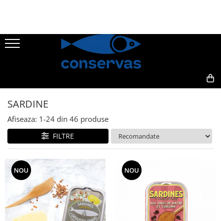
CONSERVE
SUPE
ANȘOA - HAMSII
FRUCTE DE MARE + ALȚI PEȘTI
0,00
SARDINE
SARDINE
TON
Afiseaza:
1-
24
din
46
produse
MACROU
FILTRE
PATÉ
HERING
NOU
NOU
PĂSTRĂV
SOMON
SPROT