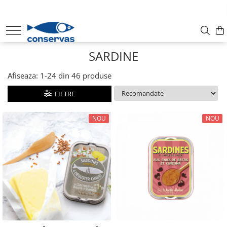
CONSERVE
SARDINE
SUPE
ANȘOA - HAMSII
Afiseaza:
1-
24
din
46
produse
FRUCTE DE MARE + ALȚI PEȘTI
FILTRE
SARDINE
TON
NOU
NOU
MACROU
PATÉ
HERING
PĂSTRĂV
SOMON
SPROT