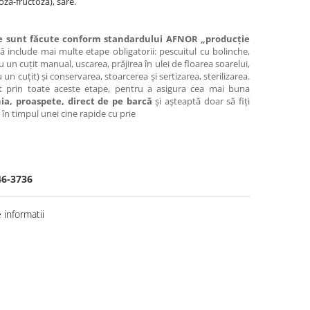
oză-fructoză), sare.
he sunt făcute conform standardului AFNOR „producție
 include mai multe etape obligatorii: pescuitul cu bolinche,
 un cuțit manual, uscarea, prăjirea în ulei de floarea soarelui,
 un cuțit) și conservarea, stoarcerea și sertizarea, sterilizarea.
ut prin toate aceste etape, pentru a asigura cea mai buna
nia, proaspete, direct de pe barcă
și așteaptă doar să fiți
 în timpul unei cine rapide cu prie
46-3736
informatii