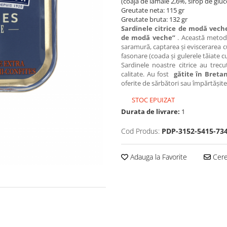
(coaja de lămâie 2,6%, sirop de gluc
Greutate neta: 115 gr
Greutate bruta: 132 gr
Sardinele citrice de modă vec
de modă veche”
. Această metodă
saramură, captarea și eviscerarea cu
fasonare (coada și gulerele tăiate cu
Sardinele noastre citrice au trec
calitate. Au fost
gătite în Breta
oferite de sărbători sau împărtășite
STOC EPUIZAT
Durata de livrare:
1
Cod Produs:
PDP-3152-5415-73
Adauga la Favorite
Cere 