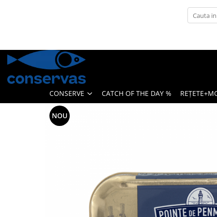
CONSERVE
SUPE
ANȘOA - HAMSII
FRUCTE DE MARE + ALȚI PEȘTI
CONSERVE
CATCH OF THE DAY %
REȚETE+M
SARDINE
TON
NOU
MACROU
PATÉ
HERING
PĂSTRĂV
SOMON
SPROT