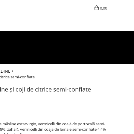
0,00
DINE /
 citrice semi-confiate
ne și coji de citrice semi-confiate
 măsline extravirgin, vermicelli din coajă de portocală semi-
8%, zahăr), vermicelli din coajă de lămâie semi-confiate 4,4%