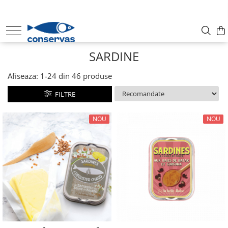
CONSERVE
SARDINE
SUPE
ANȘOA - HAMSII
Afiseaza:
1-
24
din
46
produse
FRUCTE DE MARE + ALȚI PEȘTI
FILTRE
SARDINE
TON
NOU
NOU
MACROU
PATÉ
HERING
PĂSTRĂV
SOMON
SPROT