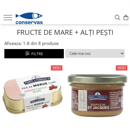
CONSERVE
FRUCTE DE MARE + ALȚI PEȘTI
SUPE
ANȘOA - HAMSII
Afiseaza:
1-
8
din
8
produse
FRUCTE DE MARE + ALȚI PEȘTI
FILTRE
SARDINE
TON
NOU
NOU
MACROU
PATÉ
HERING
PĂSTRĂV
SOMON
SPROT