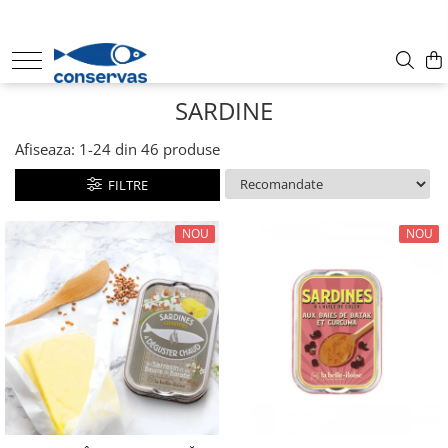
CONSERVE
SARDINE
SUPE
ANȘOA - HAMSII
Afiseaza:
1-
24
din
46
produse
FRUCTE DE MARE + ALȚI PEȘTI
FILTRE
SARDINE
TON
NOU
NOU
MACROU
PATÉ
HERING
PĂSTRĂV
SOMON
SPROT