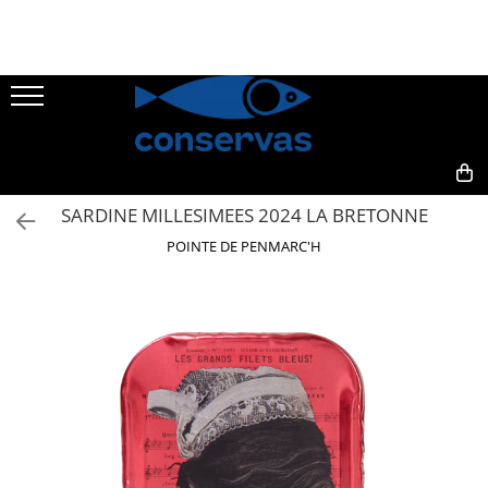
CONSERVE
SUPE
ANȘOA - HAMSII
FRUCTE DE MARE + ALȚI PEȘTI
0,00
SARDINE MILLESIMEES 2024 LA BRETONNE
SARDINE
POINTE DE PENMARC'H
TON
MACROU
PATÉ
HERING
PĂSTRĂV
SOMON
SPROT