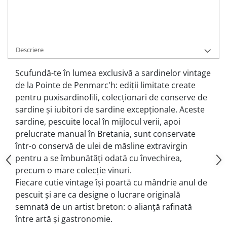
Adauga la Favorite
Cere informatii
Descriere
Scufundă-te în lumea exclusivă a sardinelor vintage
de la Pointe de Penmarc'h: ediții limitate create
pentru puxisardinofili, colecționari de conserve de
sardine și iubitori de sardine excepționale. Aceste
sardine, pescuite local în mijlocul verii, apoi
prelucrate manual în Bretania, sunt conservate
într-o conservă de ulei de măsline extravirgin
pentru a se îmbunătăți odată cu învechirea,
precum o mare colecție vinuri.
Fiecare cutie vintage își poartă cu mândrie anul de
pescuit și are ca designe o lucrare originală
semnată de un artist breton: o alianță rafinată
între artă și gastronomie.