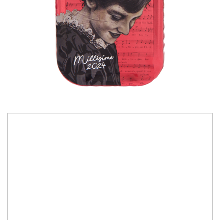
38,00 Lei
SARDINE (sardina pilchardus), ulei de măsline
extravirgin, sare. *Prinse în Oceanul Atlantic de Nord-
Est și procesate manual în Bretania.
115 gr net
STOC EPUIZAT
Cod Produs:
PDP 2023-1431-9676-5392-2-5886