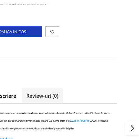
merei, dupa deschidere pastrati in frigider
DAUGA IN COS
scriere
Review-uri
(0)
ente: cod,ulei de masline, usturoi, sare. Valori nutritionale 100gr: Energie 180 kcl/1164KJ Grasimi
 0g, din care zaharuri 0 g Proteine:28 g Sare 1,8 g.
Importat de
www.conservas.ro
ZAZAR PROJECT
zitati la temperature camerei, dupa deschidere pastrati in frigider