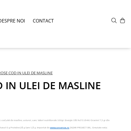
DESPRE NOI
CONTACT
ROSE COD IN ULEI DE MASLINE
 IN ULEI DE MASLINE
: cod,ulei de masline, usturoi, sare. Valori nutritionale 100gr: Energie 180 kcl/1164KJ Grasimi 7,5 gr din
aharuri 0 g Proteine:28 g Sare 1,8 g.
Importat de
www.conservas.ro
ZAZAR PROJECT SRL. Greutate neta: