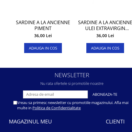
SARDINE A LA ANCIENNE
SARDINE A LA ANCIENN
PIMENT
ULEI EXTRAVIRGIN
MASLINE
36,00 Lei
36,00 Lei
ADAUGA IN COS
ADAUGA IN COS
NEWSLETTER
Nu rata ofertele si promotiile noastre
Vreau sa primesc newsletter cu promotiile magazinului. Afla mai
multe in
Politica de Confidentialitate
MAGAZINUL MEU
CLIENTI