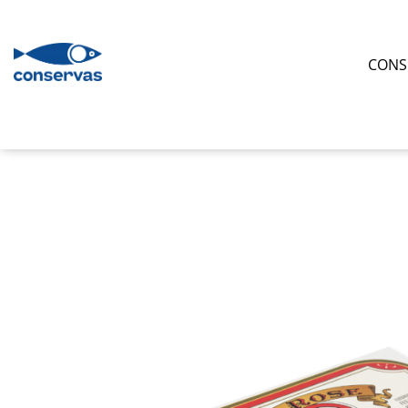
CONSERVE
CONS
SUPE
ANȘOA - HAMSII
FRUCTE DE MARE + ALȚI PEȘTI
SARDINE
TON
MACROU
PATÉ
HERING
PĂSTRĂV
SOMON
SPROT