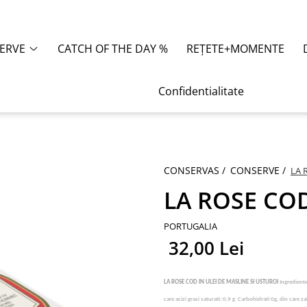
ERVE
CATCH OF THE DAY %
REȚETE+MOMENTE
Confidentialitate
CONSERVAS /
CONSERVE /
LA 
LA ROSE COD
PORTUGALIA
32,00 Lei
LA ROSE COD IN ULEI DE MASLINE SI USTUROI
Ingrediente
care acizi grasi saturati: 0,9 g Carbohidrati 0g, din care z