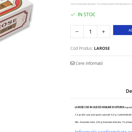
120 g Greutate drenata: 72 g
Depozitati la temperature ca
IN STOC
A
Cod Produs:
LAROSE
Cere informatii
De
LA ROSE COD IN ULEI DE MASLINE SI USTUROI
Ingredi
7,5 gr din care acizi grasi saturati: 0,9 g Carbohidrati
SRL. Greutate neta: 120 g Greutate drenata: 72 g
Depo