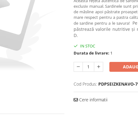
Această rețetă autentică de sardi
exclusiv manual. Sardinele sunt prin
de măsline apoi păstrate proaspete,
mare respect pentru a pastra calita
Pe
de sardine pentru a le savura!
păstrează valorile nutritive ș
D.
IN STOC
Durata de livrare:
1
ADAUG
Cod Produs:
PDPSEIZKENAVO-7
Cere informatii