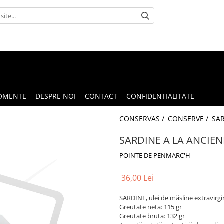
OMENTE
DESPRE NOI
CONTACT
CONFIDENTIALITATE
CONSERVAS /
CONSERVE /
SAR
SARDINE A LA ANCIENN
POINTE DE PENMARC'H
36,00 Lei
SARDINE, ulei de măsline extravirgin
Greutate neta: 115 gr
Greutate bruta: 132 gr