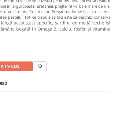
ne de modă veche se bazează pe know-how ancestral realizat
se în largul coastei Bretaniei, prăjite într-o baie mare de ulei
 una câte una în cutia lor. Pregatirea lor se face cu cel mai
tea pestelui. Tot ce trebuie să faci este să deschizi conserva
 lângă acest gust specific, sardina de modă veche își
i rămâne bogată în Omega 3, calciu, fosfor și vitamina
A IN COS
982