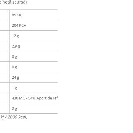
e netă scursă)
852 KJ
204 KCA
12 g
2,9 g
0 g
0 g
24 g
1 g
430 MG - 54% Aport de referință
2 g
j / 2000 kcal)