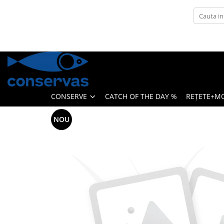
CONSERVE
SUPE
ANȘOA - HAMSII
FRUCTE DE MARE + ALȚI PEȘTI
CONSERVE
CATCH OF THE DAY %
REȚETE+M
SARDINE
TON
NOU
MACROU
PATÉ
HERING
PĂSTRĂV
SOMON
SPROT