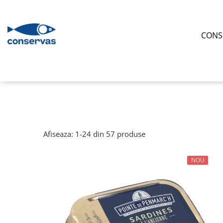
CONSERVE
CONS
SUPE
ANȘOA - HAMSII
FRUCTE DE MARE + ALȚI PEȘTI
SARDINE
TON
MACROU
Afiseaza:
1-
24
din
57
produse
PATÉ
HERING
NOU
PĂSTRĂV
SOMON
SPROT