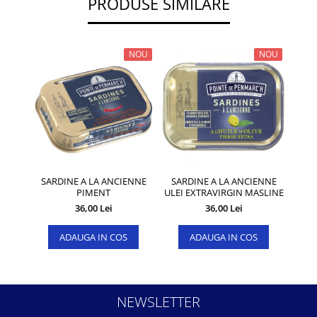
PRODUSE SIMILARE
NOU
NOU
SARDINE A LA ANCIENNE
SARDINE A LA ANCIENNE
COCA
PIMENT
ULEI EXTRAVIRGIN MASLINE
36,00 Lei
36,00 Lei
ADAUGA IN COS
ADAUGA IN COS
NEWSLETTER