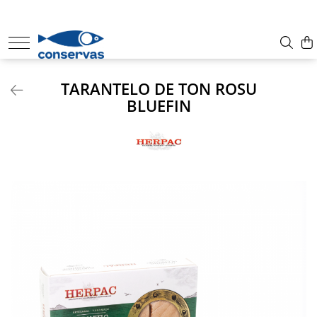
CONSERVE
SUPE
TARANTELO DE TON ROSU
ANȘOA - HAMSII
BLUEFIN
FRUCTE DE MARE + ALȚI PEȘTI
SARDINE
TON
MACROU
PATÉ
HERING
PĂSTRĂV
SOMON
SPROT