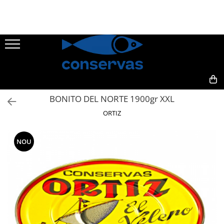
CONSERVE
SUPE
ANȘOA - HAMSII
FRUCTE DE MARE + ALȚI PEȘTI
0,00
BONITO DEL NORTE 1900gr XXL
SARDINE
ORTIZ
TON
MACROU
NOU
PATÉ
HERING
PĂSTRĂV
SOMON
SPROT