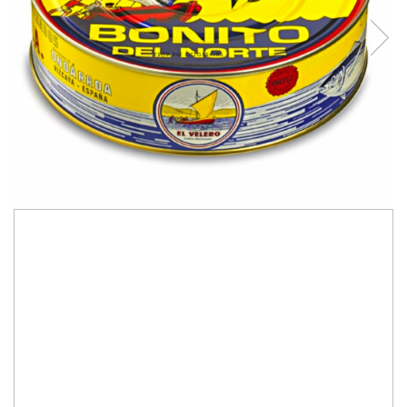
330,96 Lei
1,9 kg Bonito del Norte. TRANSPORT INCLUS
Ingrediente:Thunnus Alalunga, ulei de masline si sare.
Pregatim Bonito del Norte în ulei de măsline într-un mod
complet artizanal: pește pescuit prin metoda"pole and line"
in apele Oceanului Atlantici, este manufacturat cu grijă și
ambalat împreuna cu ulei de măsline în ​​conserve, cât și în
borcane. La gust, prezintă o aromă rafinată și o textură
delicată.