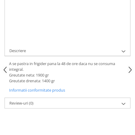
STOC EPUIZAT
Cod Produs:
ORTIZ1900
Adauga la Favorite
Cere informatii
Descriere
A se pastra in frigider pana la 48 de ore daca nu se consuma
integral.
Greutate neta: 1900 gr
Greutate drenata: 1400 gr
Informatii conformitate produs
Review-uri
(0)