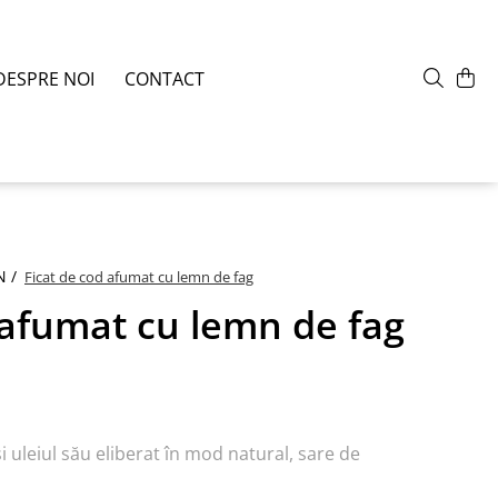
DESPRE NOI
CONTACT
N /
Ficat de cod afumat cu lemn de fag
 afumat cu lemn de fag
 uleiul său eliberat în mod natural, sare de