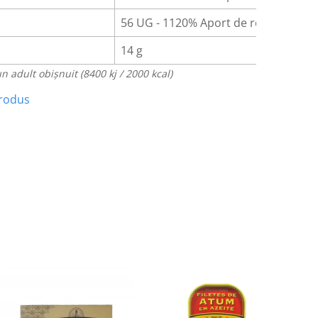
56 UG - 1120% Aport de referință
14 g
n adult obișnuit (8400 kj / 2000 kcal)
produs