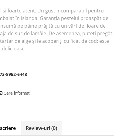
l si foarte atent. Un gust incomparabil pentru
balat în Islanda. Garanția peștelui proaspăt de
consumă pe pâine prăjită cu un vârf de floare de
oajă de suc de lămâie. De asemenea, puteți pregăti
tartar de alge și le acoperiți cu ficat de cod: este
delicioase.
73-8952-6443
Cere informatii
scriere
Review-uri
(0)