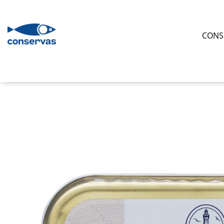
CONSERVE
CONS
SUPE
ANȘOA - HAMSII
FRUCTE DE MARE + ALȚI PEȘTI
SARDINE
TON
MACROU
PATÉ
HERING
PĂSTRĂV
SOMON
SPROT