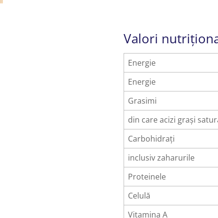
Valori nutrițion
Energie
Energie
Grasimi
din care acizi grași satur
Carbohidrați
inclusiv zaharurile
Proteinele
Celulă
Vitamina A