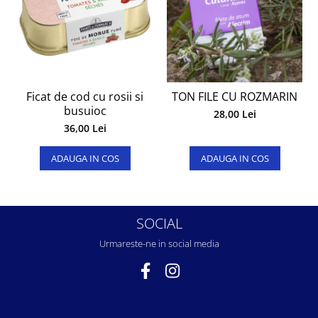
Ficat de cod cu rosii si
TON FILE CU ROZMARIN
busuioc
28,00 Lei
36,00 Lei
ADAUGA IN COS
ADAUGA IN COS
SOCIAL
Urmareste-ne in social media