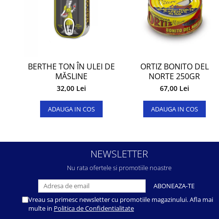
ORTIZ BONITO DEL
BERTHE TON ÎN ULEI DE
NORTE 250GR
MĂSLINE
67,00 Lei
32,00 Lei
ADAUGA IN COS
ADAUGA IN COS
NEWSLETTER
Nu rata ofertele si promotiile noastre
Vreau sa primesc newsletter cu promotiile magazinului. Afla mai
multe in
Politica de Confidentialitate