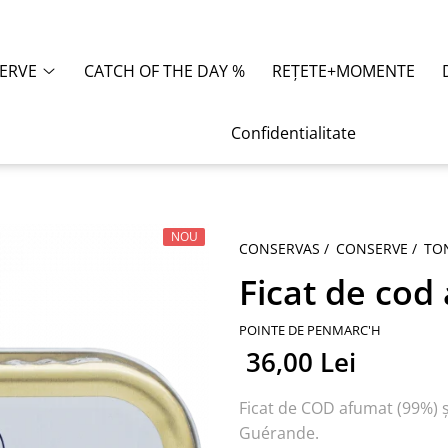
ERVE
CATCH OF THE DAY %
REȚETE+MOMENTE
Confidentialitate
NOU
CONSERVAS /
CONSERVE /
TO
Ficat de cod
POINTE DE PENMARC'H
36,00 Lei
Ficat de COD afumat (99%) și
Guérande.