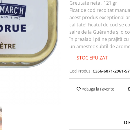
Greutate neta . 121 gr
Ficat de cod recoltat manua
acest produs excepțional am
calitate! Ficatul de cod se 
salre de la Guérande și o c
în prealabil pâine prăjită cu 
un amestec subtil de arome 
STOC EPUIZAT
Cod Produs:
C356-6071-2961-57
Adauga la Favorite
De