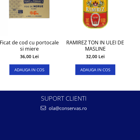
Ficat de cod cu portocale
RAMIREZ TON IN ULEI DE
T
si miere
MASLINE
36,00 Lei
32,00 Lei
ADAUGA IN COS
ADAUGA IN COS
SUPORT CLIENTI
ola@conservas.ro