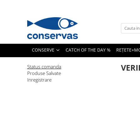
CONSERVE
SUPE
ANȘOA - HAMSII
CONSERVE
CATCH OF THE DAY %
REȚETE+M
FRUCTE DE MARE + ALȚI PEȘTI
SARDINE
VERI
Status comanda
TON
Produse Salvate
Inregistrare
MACROU
PATÉ
HERING
PĂSTRĂV
SOMON
SPROT