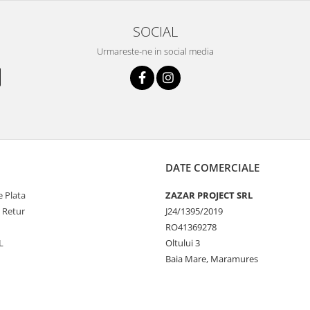
SOCIAL
Urmareste-ne in social media
DATE COMERCIALE
 Plata
ZAZAR PROJECT SRL
e Retur
J24/1395/2019
RO41369278
L
Oltului 3
Baia Mare, Maramures